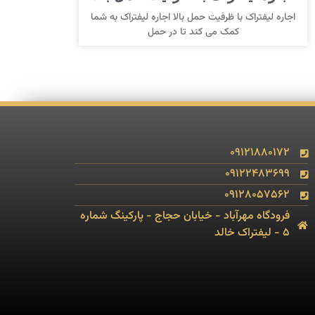
اجاره لیفتراک با ظرفیت حمل بالا اجاره لیفتراک به شما
کمک می کند تا در حمل
09121880172
09122483699
09128057562
فرودگاه مهرآباد - خیابان حجاج - پارکینگ شماره
5 - لیفتراک خالد