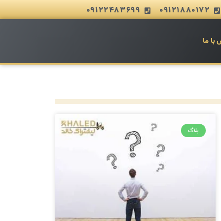
09122483699
09121880172
 با ما
بلاگ