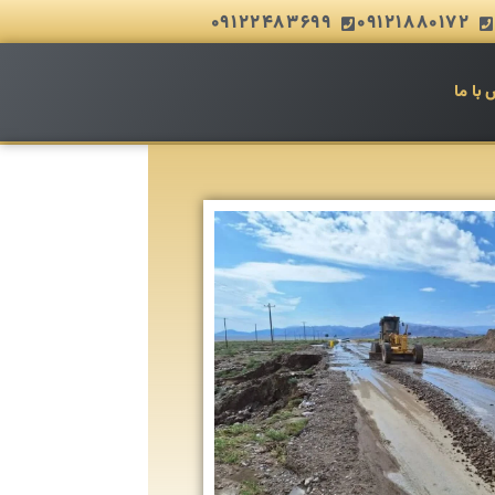
09122483699
09121880172
 با ما