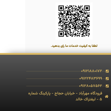
لطفا به کیفیت خدمات ما رای بدهید.
09121880172
09122483699
09128057562
فرودگاه مهرآباد - خیابان حجاج - پارکینگ شماره
5 - لیفتراک خالد