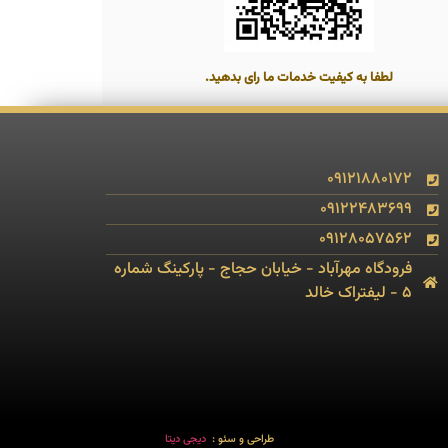
لطفا به کیفیت خدمات ما رای بدهید.
09121880172
09122483699
09128057562
فرودگاه مهرآباد - خیابان حجاج - پارکینگ شماره
5 - لیفتراک خالد
طراحی و سئو :
دیجی دیتا