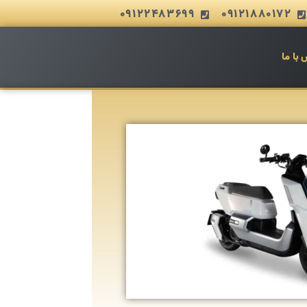
09122483699
09121880172
 با ما