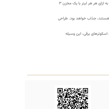
تواند مسافت حدود 35 کیلومتر را طی کند. از سوی دیگر موتور بنزینی برای افزایش مسافت طی شده (90 کیلومتر به ازای هر هر لیتر با یک مخزن 3
ل ارزان هستند، جذاب خواهد بود. طراحی
هنوز مشخص نیست اما با توجه به تجربه فعالیت و قیمت گذاری SYM در حوزه اسکوترهای برقی، این وسیله