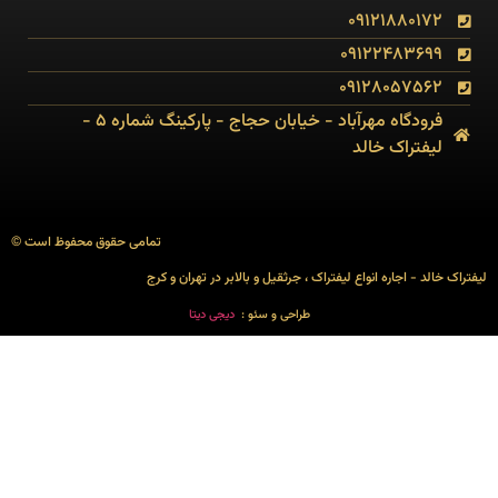
09121880172
09122483699
09128057562
فرودگاه مهرآباد - خیابان حجاج - پارکینگ شماره 5 -
لیفتراک خالد
تمامی حقوق محفوظ است ©
لیفتراک خالد - اجاره انواع لیفتراک ، جرثقیل و بالابر در تهران و کرج
طراحی و سئو :
دیجی دیتا