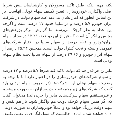
نکته مهم اینکه طبق تاکید مسؤولان و کارشناسان پیش شرط
اصلی واگذاری خودروسازان تعیین تکلیف سهام تودلی آنهاست. بر
این اساس آنطور که آمار نشان می‌دهد عدد سهام دولت در شرکت
ایران خودرو ۵.۷ درصد و در سایپا حدود ۱۷ درصد است و اگرچه
این اعداد به نظر کوچک می‌رسند اما گزارش مرکز پژوهش‌های
مجلس بیانگر آن است که غیر از این دو عدد، ۱۲.۲۱ درصد از سهام
ایران‌خودرو و ۱۵.۶ درصد از سهام سایپا در اختیار شرکت‌های
عمومی وابسته و تحت کنترل دولت است. همچنین ۲۵.۲۴ درصد از
سهام ایران‌خودرو و ۳۹.۶۶ درصد از سهام سایپا تحت نظام سهام
تودلی است.
بنابراین هر قدر هم که دولت تاکید کند صرفاً ۵.۷ درصد و ۱۷ درصد
از سهام شرکت‌های خودروسازی را در اختیار دارد اما با توجه به
وضعیت سهام تودلی این شرکت‌ها (در تعریف سهام تودلی باید
گفت که شرکت‌های زیرمجموعه خودروسازان به صورت مستقیم
و غیرمستقیم سهام شرکت‌های مادر را خریده‌اند.) می‌توان گفت
که اگر همین سهام کوچک دولت هم واگذار شود، باز هم نقش و
سهم دولت پررنگ خواهد بود و عملاً خودروسازان به صورت دولتی
اداره خواهند شد و این در حالیست که سهل انگاری در تعیین تکلیف