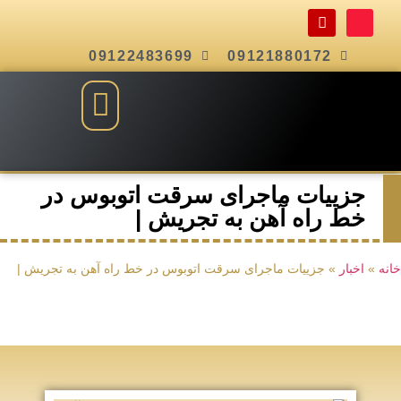
09122483699
09121880172
جزییات ماجرای سرقت اتوبوس در
خط راه آهن به تجریش |
خانه
»
اخبار
»
جزییات ماجرای سرقت اتوبوس در خط راه آهن به تجریش |