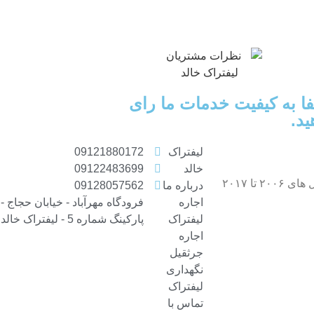
ا به کیفیت خدمات ما رای
ید.
لیفتراک
09121880172
خالد
09122483699
بیست سال تجربه بابهترین خدمات به صورت24 ساعته و شبانه روزی در تهران وحومه. لیفتراک خالد با برندهای کوماتسو و تویوتا که برای سال های ۲۰۰۶ تا ۲۰۱۷
درباره ما
09128057562
اجاره
فرودگاه مهرآباد - خیابان حجاج -
لیفتراک
پارکینگ شماره 5 - لیفتراک خالد
اجاره
جرثقیل
نگهداری
لیفتراک
تماس با