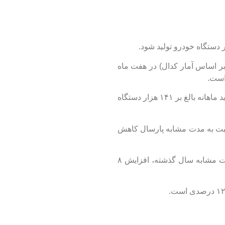
ر اساس آمار کدال) در هفت ماه
این میزان تیراژ با هدف گذاری ها فاصله دارد چراکه اگر قرار بود تا پایان سال ۱.۷ میلیون خودرو تولید شود باید ماهانه بالغ بر ۱۴۱ هزار دستگاه
ند که البته نسبت به مدت مشابه پارسال کاهش
سایپا هم با تولید ۲۰۳ هزار و ۵۰۷ دستگاه در رده دوم بیشترین تولید خودرو قرار گرفته‌اند که نسبت به مدت مشابه سال گذشته، افزایش ۸