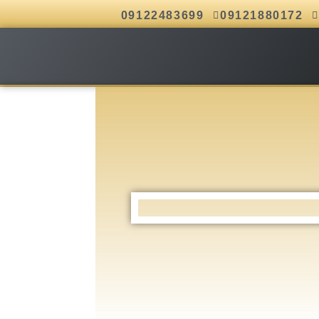
09122483699
09121880172